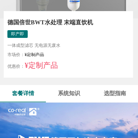
德国倍世BWT水处理 末端直饮机
即产即
饮，
一体成型滤芯 无电源无废水
0.01μm充
市场价：
¥定制产品
分净化，
¥定制产品
保留有益
优惠价：
矿物质
套餐详情
系统知识
选型指南