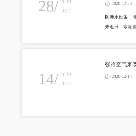
28/
2020
2020-12-28
DEC
防涉水设备！
来近日，寒潮自
台连续四日发
力不可小觑，
暖设备等】，
强冷空气来
区域窗户，注
14/
2020
2020-12-14
DEC