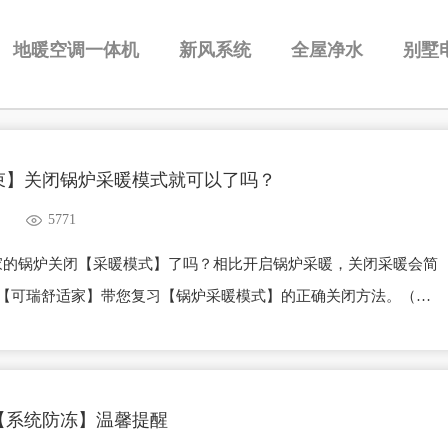
地暖空调一体机
新风系统
全屋净水
别墅
束】关闭锅炉采暖模式就可以了吗？
5771
家的锅炉关闭【采暖模式】了吗？相比开启锅炉采暖，关闭采暖会简
，【可瑞舒适家】带您复习【锅炉采暖模式】的正确关闭方法。（设
售后小哥就有指导使用哦）1第一步，关闭锅炉采暖功能1、turbo
右键，进入供暖调温界面；继续按减号键，直至屏幕显示供暖关闭；
返回键返回。2、turboTECplus/pro系列按右键，进入采暖调温界
【系统防冻】温馨提醒
转