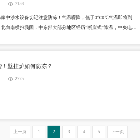
7158
冻家中涉水设备切记注意防冻！气温骤降，低于0℃0℃气温即将到
北向南横扫我国，中东部大部分地区经历“断崖式”降温，中央电视
布寒潮蓝色预警，杭甬绍0℃气温即将到来！极寒天气中，冰冻的威
家中的涉水设备更要注意防冻，如【壁挂炉、净水器、水机空调、地
谨防设备冰冻破裂！温馨提醒：临睡前请关闭阳台、卫生间、厨房等
袭！壁挂炉如何防冻？
意室内的保温
2775
上一页
1
2
3
4
5
下一页