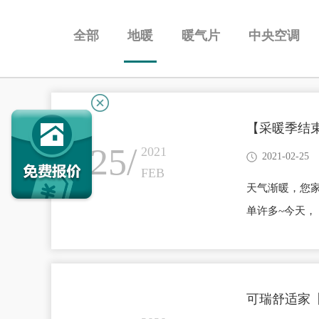
全部
地暖
暖气片
中央空调
【采暖季结
25/
2021
2021-02-25
FEB
天气渐暖，您
单许多~今天
备验收交付时，
MAX系列按
按确认键确认，按
可瑞舒适家
面时；向左旋