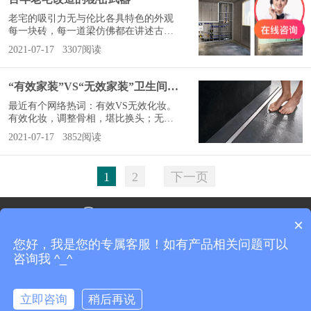
伸缩节的安装出！错！了！装修中，你
常常会在卫生间立管上看到一个套管配
老宅的吸引力无与伦比各具特色的外观
件，这就是伸缩节。有了它，才能吸收
每一块砖，每一道梁仿佛都在讲述古老
管道的热胀冷缩，延长排水系统的使用
的故事2017年,荷兰最豪华的酒店之一Tw
2021-07-17
3307阅读
寿命。安装伸缩节，一定要用配套管卡
enty-Seven重新开业，这栋优雅而奢华的
固定；同时安装位置应设置在
建筑，历史可追溯到1913年。2018年,Hô
telLutetia,经过历时四年的翻新华丽转
“有效家装”VS“无效家装”卫生间装修图鉴
身，这栋酒店建造于1910年，旅行者可
以在这个梦幻空间中和毕加索、海明威
最近有个网络热词：有效VS无效化妆。
等历史名流来一次跨时空的亲密邂逅。
有效化妆，调整骨相，堪比换头；无效
为了让入住的客人拥有舒适的如厕体
化妆，如同打翻调色盘，脸部瑕疵甚至
2021-07-17
3852阅读
验，这
会更明显。装修和美妆虽然领域不同却
有同样的问题，以卫生间为例：无效装
修，用了一堆高级的卫浴产品，但堵、
1
2
下一页
漏、吵、臭，能踩的雷一个不落；有效
装修，表面上看起来没什么特别，但是
住的人却心旷神怡。这两者的差别在哪
全国统一服务电话 967320
里？一起来看：1无效装修VS有效装修
×
当大花洒遇上小地漏大尺寸的花洒一定
能给沐浴者带来极致
您好，我是您的专属客服！如有产品相关问题可以
触屏版
电脑版
回到顶部
咨询我 ^_^
可瑞楼宇科技版权所有
浙ICP备15041465号
立即咨询
稍后再说