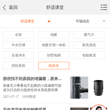
返回
舒适课堂
舒适课堂
可瑞动态
全部
地暖
暖气片
中央空调
地暖空调一体机
新风系统
全屋净水
别墅电梯
智能家居
四恒系统
给排水
那些找不到原因的堵漏塞，原来都是伸缩节惹的祸！
装修无小事看似不起眼的小疏漏都可能
成为日后的大隐患给排水系统那些事吉
博力一一来揭秘给排水系统那些事第一
2021-07-17
1699阅读
期走近伸缩节解密日常生活中那些找不
到原因的堵漏塞大家来找茬，看下这两
张施工现场照片，哪里有问题？答案是
百年老宅改造的秘密武器