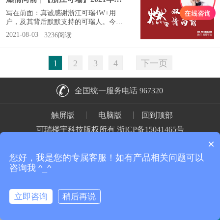
后对可瑞事业默默地支持，一如今年的
家属日主题：一路相伴，感谢有你！家
写在前面：真诚感谢浙江可瑞4W+用
属日花絮去家属日现场看看“每年的全家
户，及其背后默默支持的可瑞人。今
福，都是在家属日照的”。那今年，又怎
年，是【浙江可瑞】成立至今的第18个
2021-08-03
3236阅读
么
年头。18年，可瑞从稚嫩逐渐走向成
熟，从名不见经传的小公司发展为初具
规模的智能舒适产品集成服务平台。一
1
2
3
4
下一页
路走来，是每个客户的信任与支持，是
每个可瑞人的坚守与付出，使得可瑞突
破了一个又一个困局，拿下了一场又一
全国统一服务电话 967320
场胜利。<可瑞8大舒适系统>.01浙江可
瑞2021年中会议·燃情向前7
触屏版
电脑版
回到顶部
可瑞楼宇科技版权所有
浙ICP备15041465号
×
您好，我是您的专属客服！如有产品相关问题可以
咨询我 ^_^
立即咨询
稍后再说
免费报价
联系我们
门店地址
拨打电话