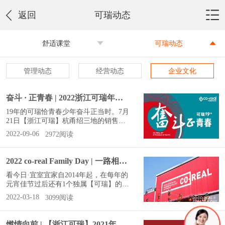
返回
可瑞动态
舒适课堂
可瑞动态
管理动态
经营动态
企业文化
奋斗 · 正青春 | 2022浙江可瑞年中销售会议燃动全场
19年的可瑞恰青春少年奋斗正当时。7月
21日【浙江可瑞】杭甬绍三地的销售精
英会师宁波参加2022年中销售会议。回
2022-09-06
2972阅读
顾上半年市场业绩在青春与奋斗的燃动
力下开启2022下半年的奋斗序章。集团
董事长黄晓东先生精神领袖黄晓东先生
2022 co-real Family Day | 一路相伴，感谢有你~
开篇简述了可瑞与生俱来的[奋斗]基
因，以及有赖于[奋斗]这一优势基因可
看今日·宜室宜家自2014年起，在每年的
瑞在人人皆称之为[困局]的上半年稳扎
元宵佳节过后还有1个独属【可瑞】的佳
稳打主动出击竭力朝上半年的既定方向
节，值得期待。我们习惯性称之为【家
2022-03-18
3099阅读
前进。2022下半
属日】，或者【co-realFamilyDay】。因
为这天是每一个小家庭，相聚于可瑞大
家庭的日子。可瑞感谢这些小家，在幕
燃情向前 | 【浙江可瑞】2021年中会议暨【绍兴可瑞】新展厅开业